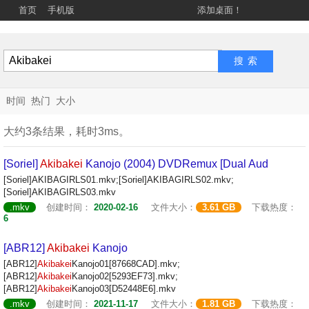
首页
手机版
添加桌面！
时间
热门
大小
大约3条结果，耗时3ms。
[Soriel]
Akibakei
Kanojo (2004) DVDRemux [Dual Aud
[Soriel]AKIBAGIRLS01.mkv;[Soriel]AKIBAGIRLS02.mkv;
[Soriel]AKIBAGIRLS03.mkv
.mkv
创建时间：
2020-02-16
文件大小：
3.61 GB
下载热度：
6
[ABR12]
Akibakei
Kanojo
[ABR12]
Akibakei
Kanojo01[87668CAD].mkv;
[ABR12]
Akibakei
Kanojo02[5293EF73].mkv;
[ABR12]
Akibakei
Kanojo03[D52448E6].mkv
.mkv
创建时间：
2021-11-17
文件大小：
1.81 GB
下载热度：