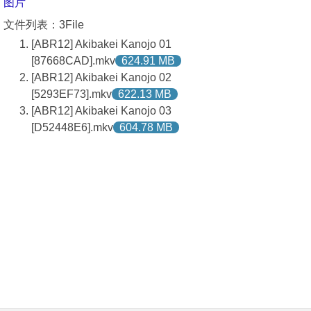
图片
文件列表：3File
[ABR12] Akibakei Kanojo 01
[87668CAD].mkv
624.91 MB
[ABR12] Akibakei Kanojo 02
[5293EF73].mkv
622.13 MB
[ABR12] Akibakei Kanojo 03
[D52448E6].mkv
604.78 MB