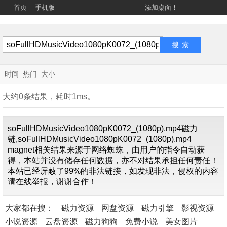
首页
手机版
添加桌面！
时间
热门
大小
大约0条结果，耗时1ms。
soFullHDMusicVideo1080pK0072_(1080p).mp4磁力
链,soFullHDMusicVideo1080pK0072_(1080p).mp4
magnet相关结果来源于网络蜘蛛，由用户的指令自动获
得，本站并没有储存任何数据，亦不对结果承担任何责任！
找不到关
本站已经屏蔽了99%的非法链接，如发现非法，侵权的内容
于"
soFullHDMusicVide
请在线举报，谢谢合作！
内容
大家都在搜：
磁力资源
网盘资源
磁力引擎
影视资源
小说资源
云盘资源
磁力狗狗
免费小说
美女图片