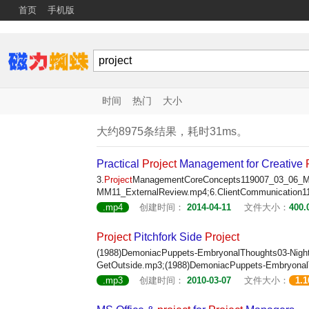
首页
手机版
时间
热门
大小
大约8975条结果，耗时31ms。
Practical
Project
Management for Creative
3.
Project
ManagementCoreConcepts119007_03_06_
MM11_ExternalReview.mp4;6.ClientCommunication1
.mp4
创建时间：
2014-04-11
文件大小：
400.
Project
Pitchfork Side
Project
(1988)DemoniacPuppets-EmbryonalThoughts03-Nigh
GetOutside.mp3;(1988)DemoniacPuppets-Embryona
.mp3
创建时间：
2010-03-07
文件大小：
1.