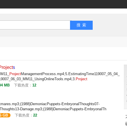
Project
s
MM11_
Project
ManagementProcess.mp4;5.EstimatingTime119007_05_04_
19007_06_03_MM11_UsingOnlineTools.mp4;3.
Project
04 MB
下载热度：
12
tmares.mp3;(1988)DemoniacPuppets-EmbryonalThoughts07-
lThoughts13-Damage.mp3;(1988)DemoniacPuppets-EmbryonalTh
16 GB
下载热度：
22