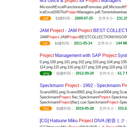
MS Office &
project
for
Project
Managers
MicrosoftExcelFunctionsandFormulas.pdf;Microsoft
P
iceExcel2007for
Project
Managers.pdf;Torrentdownlo
.pdf
创建时间：
2009-07-25
文件大小：
231.2
JAM
Project
- JAM
Project
BEST COLLECTI
JAM
Project
-JAM
Project
BESTCOLLECTIONVIIIGOIN
.rar
创建时间：
2011-05-14
文件大小：
144 M
Project
Management with SAP
Project
Syst
0.png;100.png;101.png;102.png;103.png;104.png;105
114.png;115.png;116.png;117.png;118.png;119.png;1
.png
创建时间：
2012-09-20
文件大小：
61.7
Speckmann
Project
- 1992 - Speckmann
Pr
Scans0001.png;Scans0002.png;Scans0004.png;Sc
Speckmann
Project
.flac;Speckmann
Project
-Speckma
Speckmann
Project
(flac).cue;Speckmann
Project
-Spe
.flac
创建时间：
2010-05-28
文件大小：
333.
[CG] Hatsune Miku
Project
DIVA (初音ミク 