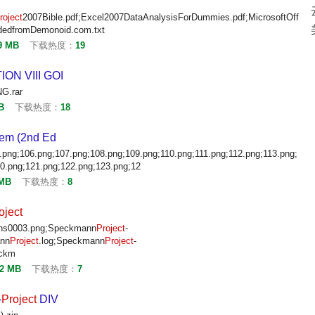
roject
2007Bible.pdf;Excel2007DataAnalysisForDummies.pdf;MicrosoftOff
adedfromDemonoid.com.txt
9 MB
下载热度：
19
ON VIII GOI
G.rar
B
下载热度：
18
em (2nd Ed
.png;106.png;107.png;108.png;109.png;110.png;111.png;112.png;113.png;
20.png;121.png;122.png;123.png;12
 MB
下载热度：
8
oject
ans0003.png;Speckmann
Project
-
nn
Project
.log;Speckmann
Project
-
ckm
62 MB
下载热度：
7
-
Project
DIV