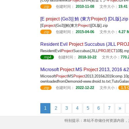
[CG]HatsuneMiku
Project
DIVA(初音ミク-
Project
DIVA-
.zip
创建时间：
2010-11-08
文件大小：
19.41
[E
project
(Go3)] 鮪 (東方
Project
) [DL版].zip
[E
project
(Go3)]鮪(東方
Project
)[DL版].zip
.zip
创建时间：
2015-04-06
文件大小：
4.27 
Resident Evil
Project
Succubus (JILL
PRO
ResidentEvil
Project
Succubus(JILL
PROJECT
10$).m
.mp4
创建时间：
2018-10-22
文件大小：
770.
Microsoft
Project
MS
Project
2013, 2016 &
Microsoft
Project
MS
Project
2013,2016&2019comp.10pd
ownloadedfromDemonoid-www.dnoid.to.txt;TutsGalax
.zip
创建时间：
2022-12-22
文件大小：
1.5 
1
2
3
4
5
6
7
»
特别提示：本站不存储任何资源内容，