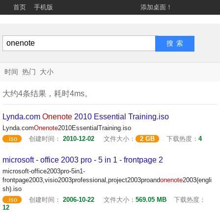
首页
手机版
添加桌面！
时间
热门
大小
大约4条结果，耗时4ms。
Lynda.com
Onenote
2010 Essential Training.iso
Lynda.com
Onenote
2010EssentialTraining.iso
.iso
创建时间：
2010-12-02
文件大小：
2 GB
下载热度：
4
microsoft - office 2003 pro - 5 in 1 - frontpage 2
microsoft-office2003pro-5in1-
frontpage2003,visio2003professional,project2003proand
onenote
2003(engli
sh).iso
.iso
创建时间：
2006-10-22
文件大小：
569.05 MB
下载热度：
12