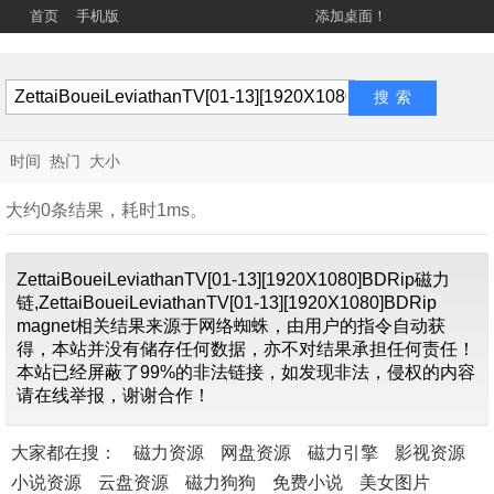
首页
手机版
添加桌面！
时间
热门
大小
大约0条结果，耗时1ms。
ZettaiBoueiLeviathanTV[01-13][1920X1080]BDRip磁力
链,ZettaiBoueiLeviathanTV[01-13][1920X1080]BDRip
magnet相关结果来源于网络蜘蛛，由用户的指令自动获
得，本站并没有储存任何数据，亦不对结果承担任何责任！
找不到关
本站已经屏蔽了99%的非法链接，如发现非法，侵权的内容
于"
ZettaiBoueiLeviath
请在线举报，谢谢合作！
内容
大家都在搜：
磁力资源
网盘资源
磁力引擎
影视资源
小说资源
云盘资源
磁力狗狗
免费小说
美女图片