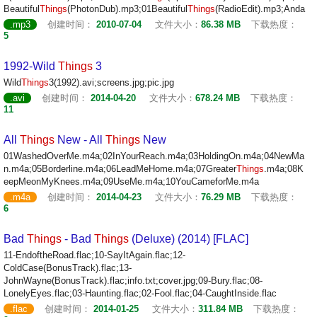
Beautiful
Things
(PhotonDub).mp3;01Beautiful
Things
(RadioEdit).mp3;Anda
.mp3
创建时间：
2010-07-04
文件大小：
86.38 MB
下载热度：
5
1992-Wild
Things
3
Wild
Things
3(1992).avi;screens.jpg;pic.jpg
.avi
创建时间：
2014-04-20
文件大小：
678.24 MB
下载热度：
11
All
Things
New - All
Things
New
01WashedOverMe.m4a;02InYourReach.m4a;03HoldingOn.m4a;04NewMa
n.m4a;05Borderline.m4a;06LeadMeHome.m4a;07Greater
Things
.m4a;08K
eepMeonMyKnees.m4a;09UseMe.m4a;10YouCameforMe.m4a
.m4a
创建时间：
2014-04-23
文件大小：
76.29 MB
下载热度：
6
Bad
Things
- Bad
Things
(Deluxe) (2014) [FLAC]
11-EndoftheRoad.flac;10-SayItAgain.flac;12-
ColdCase(BonusTrack).flac;13-
JohnWayne(BonusTrack).flac;info.txt;cover.jpg;09-Bury.flac;08-
LonelyEyes.flac;03-Haunting.flac;02-Fool.flac;04-CaughtInside.flac
.flac
创建时间：
2014-01-25
文件大小：
311.84 MB
下载热度：