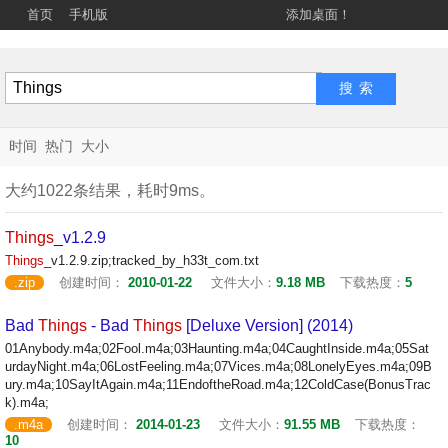
首页
手机版
添加桌面！
时间
热门
大小
大约1022条结果，耗时9ms。
Things
_v1.2.9
Things
_v1.2.9.zip;tracked_by_h33t_com.txt
.zip
创建时间：
2010-01-22
文件大小：
9.18 MB
下载热度：
5
Bad
Things
- Bad
Things
[Deluxe Version] (2014)
01Anybody.m4a;02Fool.m4a;03Haunting.m4a;04CaughtInside.m4a;05Sat
urdayNight.m4a;06LostFeeling.m4a;07Vices.m4a;08LonelyEyes.m4a;09B
ury.m4a;10SayItAgain.m4a;11EndoftheRoad.m4a;12ColdCase(BonusTrac
k).m4a;
.m4a
创建时间：
2014-01-23
文件大小：
91.55 MB
下载热度：
10