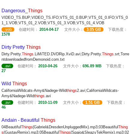
Dangerous_
Things
VIDEO_TS.BUP;VIDEO_TS.IFO;VTS_01_0.BUP;VTS_01_0.IFO;VTS_0
1_1.VOB;VTS_01_2.VOB;VTS_01_3.VOB;VTS_01_4.VOB
.vob
创建时间：
2014-04-17
文件大小：
3.05 GB
下载热度：
1578
Dirty Pretty
Things
Dirty.Pretty.
Things
.LiMiTED.DVDRip.XviD.avi;Dirty.Pretty.
Things
.srt;Torre
ntdownloadedfromDemonoid.com.txt
.avi
创建时间：
2010-04-26
文件大小：
696.89 MB
下载热度：
27
Wild
Things
CaliforniaWildcats-Amy&Nadege-Wild
things
2.avi;CaliforniaWildcats-
Amy&Nadege-Wild
things
.avi
.avi
创建时间：
2010-11-09
文件大小：
1.51 GB
下载热度：
46
Andain - Beautiful
Things
04Beautiful
Things
(Gabriel&DresdenUnpluggedMix).mp3;03Beautiful
Thing
s
(GustavRemix).mp3;05Beautiful
Things
(Spaio&SleazyTekRemix).mp3;02