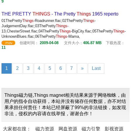
9
THE PRETTY
THINGS
- The Pretty
Things
1965 reperto
01ThePretty
Things
-Roadrunner.flac;02ThePretty
Things
-
JudgementDay.flac;03ThePretty
Things
-
13,ChesterStreet.flac;04ThePretty
Things
-BigCity.flac;05ThePretty
Things
-
UnknownBlues.flac;06ThePretty
Things
-Mama,
.mov
创建时间：
2009-04-08
文件大小：
406.87 MB
下载热度：
11
1
2
3
4
5
6
7
»
Last
Things磁力链,Things magnet相关结果来源于网络蜘蛛，由
用户的指令自动获得，本站并没有储存任何数据，亦不对结
果承担任何责任！本站已经屏蔽了99%的非法链接，如发现
非法，侵权的内容请在线举报，谢谢合作！
大家都在搜：
磁力资源
网盘资源
磁力引擎
影视资源