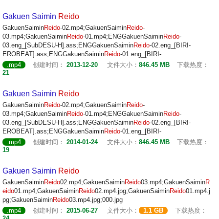
Gakuen Saimin
Reido
GakuenSaimin
Reido
-02.mp4;GakuenSaimin
Reido
-
03.mp4;GakuenSaimin
Reido
-01.mp4;ENGGakuenSaimin
Reido
-
03.eng_[SubDESU-H].ass;ENGGakuenSaimin
Reido
-02.eng_[BIRI-
EROBEAT].ass;ENGGakuenSaimin
Reido
-01.eng_[BIRI-
.mp4
创建时间：
2013-12-20
文件大小：
846.45 MB
下载热度：
21
Gakuen Saimin
Reido
GakuenSaimin
Reido
-02.mp4;GakuenSaimin
Reido
-
03.mp4;GakuenSaimin
Reido
-01.mp4;ENGGakuenSaimin
Reido
-
03.eng_[SubDESU-H].ass;ENGGakuenSaimin
Reido
-02.eng_[BIRI-
EROBEAT].ass;ENGGakuenSaimin
Reido
-01.eng_[BIRI-
.mp4
创建时间：
2014-01-24
文件大小：
846.45 MB
下载热度：
19
Gakuen Saimin
Reido
GakuenSaimin
Reido
02.mp4;GakuenSaimin
Reido
03.mp4;GakuenSaimin
R
eido
01.mp4;GakuenSaimin
Reido
02.mp4.jpg;GakuenSaimin
Reido
01.mp4.j
pg;GakuenSaimin
Reido
03.mp4.jpg;000.jpg
.mp4
创建时间：
2015-06-27
文件大小：
1.1 GB
下载热度：
24