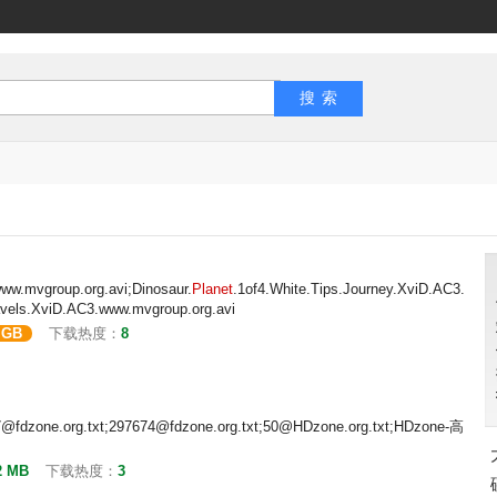
ww.mvgroup.org.avi;Dinosaur.
Planet
.1of4.White.Tips.Journey.XviD.AC3.
avels.XviD.AC3.www.mvgroup.org.avi
 GB
下载热度：
8
67@fdzone.org.txt;297674@fdzone.org.txt;50@HDzone.org.txt;HDzone-高
2 MB
下载热度：
3