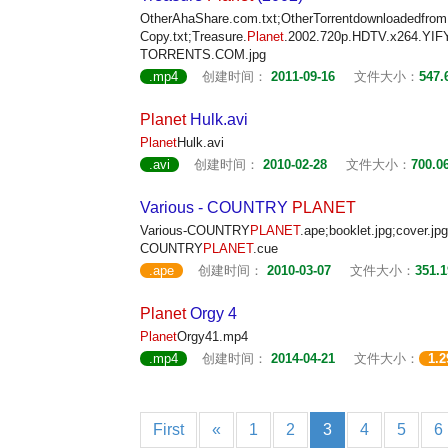
OtherAhaShare.com.txt;OtherTorrentdownloadedfro
Copy.txt;Treasure.
Planet
.2002.720p.HDTV.x264.YIFY
TORRENTS.COM.jpg
.mp4
创建时间：
2011-09-16
文件大小：
547.
Planet
Hulk.avi
Planet
Hulk.avi
.avi
创建时间：
2010-02-28
文件大小：
700.0
Various - COUNTRY
PLANET
Various-COUNTRY
PLANET
.ape;booklet.jpg;cover.j
COUNTRY
PLANET
.cue
.ape
创建时间：
2010-03-07
文件大小：
351.
Planet
Orgy 4
Planet
Orgy41.mp4
.mp4
创建时间：
2014-04-21
文件大小：
1.
First
«
1
2
3
4
5
6