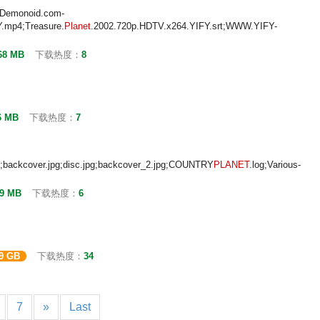
mDemonoid.com-
.mp4;Treasure.
Planet
.2002.720p.HDTV.x264.YIFY.srt;WWW.YIFY-
68 MB
下载热度：
8
6 MB
下载热度：
7
pg;backcover.jpg;disc.jpg;backcover_2.jpg;COUNTRY
PLANET
.log;Various-
19 MB
下载热度：
6
29 GB
下载热度：
34
7
»
Last