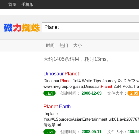
首页
手机版
时间
热门
大小
大约1405条结果，耗时13ms。
Dinosaur.
Planet
Dinosaur.
Planet
.1of4.White.Tips.Journey.XviD.AC3.w
www.mvgroup.org.ssa;Dinosaur.
Planet
.2of4.Pods.Tr
.avi
创建时间：
2008-12-09
文件大小：
2.05
Planet
Earth
.tnplace.-
Your#1SourcetoAsianEntertainment.url;01.avi;2077
清地帶.url
.avi
创建时间：
2008-05-11
文件大小：
466.9