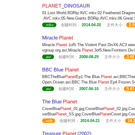
PLANET
_DINOSAUR
01.Lost.World.BDRip.AVC.mkv;02.Feathered.Dragons
.AVC.mkv;05.New.Giants.BDRip.AVC.mkv;06.Great.
.mkv
创建时间：
2014-04-20
文件大小：
2.
Miracle
Planet
Miracle.
Planet
.1of5.The.Violent.Past.DivX6.AC3.www
vgroup.org.avi;Miracle.
Planet
.3of5.New.Frontiers.Di
.avi
创建时间：
2008-08-29
文件大小：
3.42
BBC Blue
Planet
BBCTheBlue
Planet
Ep1-The.Blue.
Planet
.avi;BBCThe
Open.Ocean.avi;BBC.The.Blue.
Planet
.Ep4.Frozen.S
.avi
创建时间：
2007-06-10
文件大小：
5.47
The Blue
Planet
CoverBlue
Planet
_01.jpg;CoverBlue
Planet
_02.jpg;Co
verBlue
Planet
_SS.jpg;CoverBlue
Planet
Cover.jpg;Co
.vob
创建时间：
2014-04-21
文件大小：
14.
Treasure
Planet
(2002)