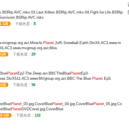
.BDRip.AVC.mkv;03.Last.Killers.BDRip.AVC.mkv;04.Fight.for.Life.BDRip
Survivors.BDRip.AVC.mkv
91 GB
下载热度：
8
.mvgroup.org.avi;Miracle.
Planet
.2of5.Snowball.Earth.DivX6.AC3.www.m
vX6.AC3.www.mvgroup.org.avi;Mira
 GB
下载热度：
29
Blue
Planet
Ep2-The.Deep.avi;BBCTheBlue
Planet
Ep3-
eas.DivX511.AC3.www.MVgroup.org.avi;BBC.The.Blue.
Planet
.Ep5.
 GB
下载热度：
56
verBlue
Planet
_03.jpg;CoverBlue
Planet
_04.jpg;CoverBlue
Planet
_05.jpg;Co
verBlue
Planet
DVDCover.jpg;CoverBlue
28 GB
下载热度：
122