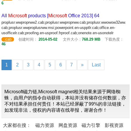
6
All
Microsoft
products [
Microsoft
Office 2013] 64
proplusr.wwproprww2.cab;proplusr.wwproprww.cab;proplusr.wwowow32ww.
cab;proplusr.wwproplusrww.msi;powerpoint.en-uspptlr.cab;office.en-
usofficelr.cab;proofing.en-usproof.frproof.cab;onenote.en-usonotelr
.cab
创建时间：
2014-05-02
文件大小：
768.29 MB
下载热度：
46
1
2
3
4
5
6
7
»
Last
Microsoft磁力链,Microsoft magnet相关结果来源于网络蜘
蛛，由用户的指令自动获得，本站并没有储存任何数据，亦
不对结果承担任何责任！本站已经屏蔽了99%的非法链接，
如发现非法，侵权的内容请在线举报，谢谢合作！
大家都在搜：
磁力资源
网盘资源
磁力引擎
影视资源