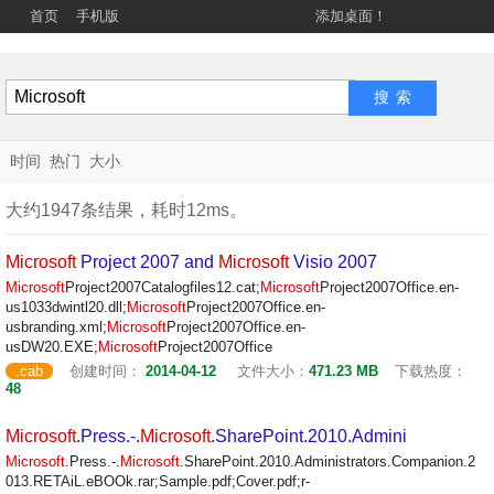
首页
手机版
添加桌面！
时间
热门
大小
大约1947条结果，耗时12ms。
Microsoft
Project 2007 and
Microsoft
Visio 2007
Microsoft
Project2007Catalogfiles12.cat;
Microsoft
Project2007Office.en-
us1033dwintl20.dll;
Microsoft
Project2007Office.en-
usbranding.xml;
Microsoft
Project2007Office.en-
usDW20.EXE;
Microsoft
Project2007Office
.cab
创建时间：
2014-04-12
文件大小：
471.23 MB
下载热度：
48
Microsoft
.Press.-.
Microsoft
.SharePoint.2010.Admini
Microsoft
.Press.-.
Microsoft
.SharePoint.2010.Administrators.Companion.2
013.RETAiL.eBOOk.rar;Sample.pdf;Cover.pdf;r-