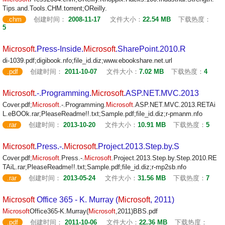
Tips.and.Tools.CHM.torrent;OReilly.
.chm
创建时间：
2008-11-17
文件大小：
22.54 MB
下载热度：
5
Microsoft
.Press-Inside.
Microsoft
.SharePoint.2010.R
di-1039.pdf;digibook.nfo;file_id.diz;www.ebookshare.net.url
.pdf
创建时间：
2011-10-07
文件大小：
7.02 MB
下载热度：
4
Microsoft
.-.Programming.
Microsoft
.ASP.NET.MVC.2013
Cover.pdf;
Microsoft
.-.Programming.
Microsoft
.ASP.NET.MVC.2013.RETAi
L.eBOOk.rar;PleaseReadme!!.txt;Sample.pdf;file_id.diz;r-pmanm.nfo
.rar
创建时间：
2013-10-20
文件大小：
10.91 MB
下载热度：
5
Microsoft
.Press.-.
Microsoft
.Project.2013.Step.by.S
Cover.pdf;
Microsoft
.Press.-.
Microsoft
.Project.2013.Step.by.Step.2010.RE
TAiL.rar;PleaseReadme!!.txt;Sample.pdf;file_id.diz;r-mp2sb.nfo
.rar
创建时间：
2013-05-24
文件大小：
31.56 MB
下载热度：
7
Microsoft
Office 365 - K. Murray (
Microsoft
, 2011)
Microsoft
Office365-K.Murray(
Microsoft
,2011)BBS.pdf
.pdf
创建时间：
2011-10-06
文件大小：
22.36 MB
下载热度：