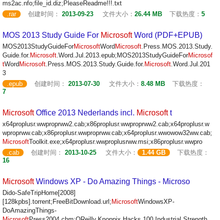
ms2ac.nfo;file_id.diz;PleaseReadme!!!.txt
.rar
创建时间：
2013-09-23
文件大小：
26.44 MB
下载热度：
5
MOS 2013 Study Guide For
Microsoft
Word (PDF+EPUB)
MOS2013StudyGuideFor
Microsoft
Word
Microsoft
.Press.MOS.2013.Study.
Guide.for.
Microsoft
.Word.Jul.2013.epub;MOS2013StudyGuideFor
Microsof
t
Word
Microsoft
.Press.MOS.2013.Study.Guide.for.
Microsoft
.Word.Jul.201
3
.epub
创建时间：
2013-07-30
文件大小：
8.48 MB
下载热度：
7
Microsoft
Office 2013 Nederlands incl.
Microsoft
t
x64proplusr.wwproprww2.cab;x86proplusr.wwproprww2.cab;x64proplusr.w
wproprww.cab;x86proplusr.wwproprww.cab;x64proplusr.wwowow32ww.cab;
Microsoft
Toolkit.exe;x64proplusr.wwproplusrww.msi;x86proplusr.wwpro
.cab
创建时间：
2013-10-25
文件大小：
1.44 GB
下载热度：
16
Microsoft
Windows XP - Do Amazing Things - Microso
Dido-SafeTripHome[2008]
[128kpbs].torrent;FreeBitDownload.url;
Microsoft
WindowsXP-
DoAmazingThings-
Microsoft
Press2004.chm;OReilly.Knoppix.Hacks.100.Industrial.Strength.