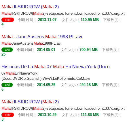
Mafia
II-SKIDROW (
Mafia
2)
Mafia
II-SKIDROW(
Mafia
2)-setup.exe;Torrentdownloadedfrom1337x.org.txt
.exe
创建时间：
2013-11-07
文件大小：
110.95 MB
下载热度：
4
Mafia
- Jane Austens
Mafia
1998 PL.avi
Mafia
-JaneAustens
Mafia
1998PL.avi
.avi
创建时间：
2014-05-01
文件大小：
700.94 MB
下载热度：
25
Historias De La
Mafia
.07
Mafia
En Nueva York.(Docu
07
Mafia
EnNuevaYork.
(Docu.DVDRip.Spanish).WwW.LoKoTorrents.CoM.avi
.avi
创建时间：
2014-05-25
文件大小：
494.18 MB
下载热度：
6
Mafia
II-SKIDROW (
Mafia
2)
Mafia
II-SKIDROW(
Mafia
2)-setup.exe;Torrentdownloadedfrom1337x.org.txt
.exe
创建时间：
2013-10-29
文件大小：
111.86 MB
下载热度：
3