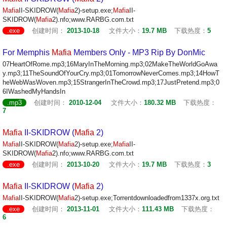
Mafia
II-SKIDROW(
Mafia
2)-setup.exe;
Mafia
II-
SKIDROW(
Mafia
2).nfo;www.RARBG.com.txt
.exe
创建时间：
2013-10-18
文件大小：
19.7 MB
下载热度：
5
For Memphis
Mafia
Members Only - MP3 Rip By DonMic
07HeartOfRome.mp3;16MaryInTheMorning.mp3;02MakeTheWorldGoAwa
y.mp3;11TheSoundOfYourCry.mp3;01TomorrowNeverComes.mp3;14HowT
heWebWasWoven.mp3;15StrangerInTheCrowd.mp3;17JustPretend.mp3;0
6IWashedMyHandsIn
.mp3
创建时间：
2010-12-04
文件大小：
180.32 MB
下载热度：
7
Mafia
II-SKIDROW (
Mafia
2)
Mafia
II-SKIDROW(
Mafia
2)-setup.exe;
Mafia
II-
SKIDROW(
Mafia
2).nfo;www.RARBG.com.txt
.exe
创建时间：
2013-10-20
文件大小：
19.7 MB
下载热度：
3
Mafia
II-SKIDROW (
Mafia
2)
Mafia
II-SKIDROW(
Mafia
2)-setup.exe;Torrentdownloadedfrom1337x.org.txt
.exe
创建时间：
2013-11-01
文件大小：
111.43 MB
下载热度：
6