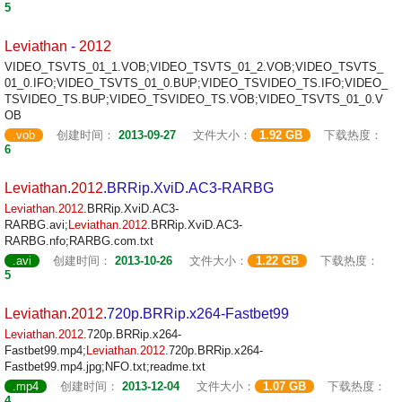
5
Leviathan
-
2012
VIDEO_TSVTS_01_1.VOB;VIDEO_TSVTS_01_2.VOB;VIDEO_TSVTS_
01_0.IFO;VIDEO_TSVTS_01_0.BUP;VIDEO_TSVIDEO_TS.IFO;VIDEO_
TSVIDEO_TS.BUP;VIDEO_TSVIDEO_TS.VOB;VIDEO_TSVTS_01_0.V
OB
.vob
创建时间：
2013-09-27
文件大小：
1.92 GB
下载热度：
6
Leviathan
.
2012
.BRRip.XviD.AC3-RARBG
Leviathan
.
2012
.BRRip.XviD.AC3-
RARBG.avi;
Leviathan
.
2012
.BRRip.XviD.AC3-
RARBG.nfo;RARBG.com.txt
.avi
创建时间：
2013-10-26
文件大小：
1.22 GB
下载热度：
5
Leviathan
.
2012
.720p.BRRip.x264-Fastbet99
Leviathan
.
2012
.720p.BRRip.x264-
Fastbet99.mp4;
Leviathan
.
2012
.720p.BRRip.x264-
Fastbet99.mp4.jpg;NFO.txt;readme.txt
.mp4
创建时间：
2013-12-04
文件大小：
1.07 GB
下载热度：
4