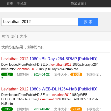
首页
手机版
添加桌面！
时间
热门
大小
大约5条结果，耗时5ms。
Leviathan
.
2012
.1080p.BluRay.x264-BRMP [PublicHD]
DownloadedFromPublicHD.SE.txt;
leviathan
.
2012
.1080p.bluray.x264-
brmp.mkv;
leviathan
.
2012
.1080p.bluray.x264-brmp.nfo
.mkv
创建时间：
2014-04-22
文件大小：
2 GB
下载热度：
7
Leviathan
.
2012
.1080p.WEB-DL.H264-HaB [PublicHD]
DownloadedFromPublicHD.SE.txt;
Leviathan
2012
1080pWEB-
DLDD5.1H.264-HaB.mkv;
Leviathan
2012
1080pWEB-DLDD5.1H.264-
HaB.nfo
.mkv
创建时间：
2013-10-02
文件大小：
2 GB
下载热度：