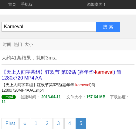
首页
手机版
添加桌面！
时间
热门
大小
大约41条结果，耗时3ms。
【天上人间字幕组】狂欢节 第02话 (嘉年华-
karneval
) 简
1280x720 MP4 AA
【天上人间字幕组】狂欢节第02话(嘉年华-
karneval
)简
1280x720MP4AAC.mp4
.mp4
创建时间：
2013-04-11
文件大小：
157.64 MB
下载热度：
11
First
«
1
2
3
4
5