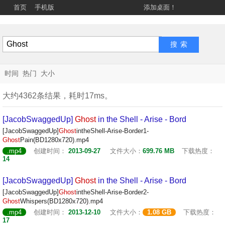
首页
手机版
添加桌面！
时间
热门
大小
大约4362条结果，耗时17ms。
[JacobSwaggedUp]
Ghost
in the Shell - Arise - Bord
[JacobSwaggedUp]
Ghost
intheShell-Arise-Border1-
Ghost
Pain(BD1280x720).mp4
.mp4
创建时间：
2013-09-27
文件大小：
699.76 MB
下载热度：
14
[JacobSwaggedUp]
Ghost
in the Shell - Arise - Bord
[JacobSwaggedUp]
Ghost
intheShell-Arise-Border2-
Ghost
Whispers(BD1280x720).mp4
.mp4
创建时间：
2013-12-10
文件大小：
1.08 GB
下载热度：
17