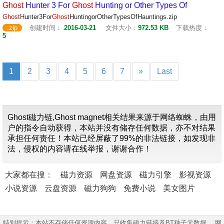
Ghost
Hunter 3 For
Ghost
Hunting or Other Types Of
Ghost
Hunter3For
Ghost
HuntingorOtherTypesOfHauntings.zip
.zip
创建时间：
2016-03-21
文件大小：
972.53 KB
下载热度：
5
1
2
3
4
5
6
7
»
Last
Ghost磁力链,Ghost magnet相关结果来源于网络蜘蛛，由用
户的指令自动获得，本站并没有储存任何数据，亦不对结果
承担任何责任！本站已经屏蔽了99%的非法链接，如发现非
法，侵权的内容请在线举报，谢谢合作！
大家都在搜：
磁力资源
网盘资源
磁力引擎
影视资源
小说资源
云盘资源
磁力狗狗
免费小说
美女图片
特别提示：本站不存储任何资源内容，只收集磁力链接及BT种子元数据。 网