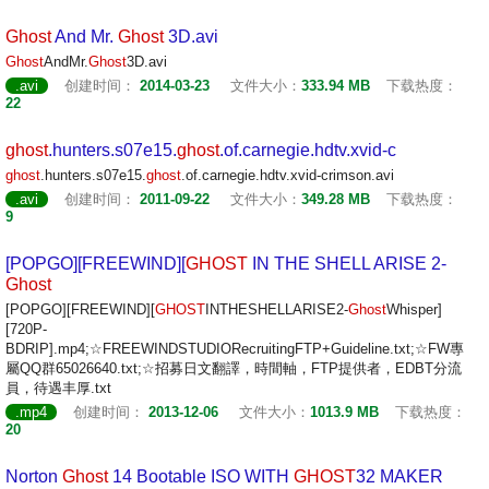
Ghost
And Mr.
Ghost
3D.avi
Ghost
AndMr.
Ghost
3D.avi
.avi
创建时间：
2014-03-23
文件大小：
333.94 MB
下载热度：
22
ghost
.hunters.s07e15.
ghost
.of.carnegie.hdtv.xvid-c
ghost
.hunters.s07e15.
ghost
.of.carnegie.hdtv.xvid-crimson.avi
.avi
创建时间：
2011-09-22
文件大小：
349.28 MB
下载热度：
9
[POPGO][FREEWIND][
GHOST
IN THE SHELL ARISE 2-
Ghost
[POPGO][FREEWIND][
GHOST
INTHESHELLARISE2-
Ghost
Whisper]
[720P-
BDRIP].mp4;☆FREEWINDSTUDIORecruitingFTP+Guideline.txt;☆FW專
屬QQ群65026640.txt;☆招募日文翻譯，時間軸，FTP提供者，EDBT分流
員，待遇丰厚.txt
.mp4
创建时间：
2013-12-06
文件大小：
1013.9 MB
下载热度：
20
Norton
Ghost
14 Bootable ISO WITH
GHOST
32 MAKER