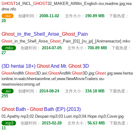
GHOST
14_INCL_
GHOST
32_MAKER_AllWin_English.iso;readme.jpg;rea
dme.nfo
.iso
创建时间：
2008-11-02
文件大小：
190.89 MB
下载热度：
20
Ghost
_in_the_Shell_Arise_
Ghost
_Pain
Ghost
_in_the_Shell_Arise_
Ghost
_Pain_[01]_[ru_jp]_[Animereactor].mkv
.mkv
创建时间：
2014-07-05
文件大小：
700.89 MB
下载热度：
27
(3D hentai 18+)
Ghost
And Mr.
Ghost
3D
Ghost
AndMr.
Ghost
3D.avi;
Ghost
AndMr.
Ghost
3D.jpg;
Ghost
.jpg;www.henta
ionline.in-watchhentaionline.url;www.NewMovieTrailers.eu-
newmoviescoming.url
.avi
创建时间：
2014-08-24
文件大小：
334.18 MB
下载热度：
255
Ghost
Bath -
Ghost
Bath (EP) (2013)
01.Apathy.mp3;02.Despair.mp3;03.Lust.mp3;04.Hope.mp3;Cover.jpg
.mp3
创建时间：
2015-02-28
文件大小：
56.63 MB
下载热度：
11