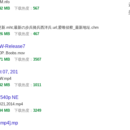
M.nfo
42 MB
下载热度：
567
;今日更新.mht;最新の步兵骑兵西洋兵.url;爱唯侦察_最新地址.chm
26 MB
下载热度：
467
W-Release7
0P..Boobs.mov
71 MB
下载热度：
3507
 07, 201
EW.mp4
42 MB
下载热度：
1011
} 540p NE
il21,2014.mp4
84 MB
下载热度：
3249
.mp4].mp