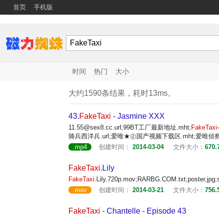
首页
手机版
时间
热门
大小
大约1590条结果，耗时13ms。
43.
FakeTaxi
- Jasmine XXX
11.55@sex8.cc.url;99BT工厂最新地址.mht;
FakeTaxi
骑兵西洋兵.url;爱唯★㊣国产视频下载区.mht;爱唯侦察
.mp4
创建时间：
2014-03-04
文件大小：
670.
FakeTaxi
.Lily
FakeTaxi
.Lily.720p.mov;RARBG.COM.txt;poster.jpg;
.mov
创建时间：
2014-03-21
文件大小：
756.
FakeTaxi
- Chantelle - Episode 43