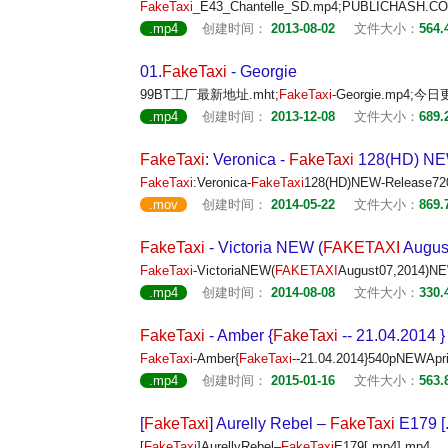
FakeTaxi
_E43_Chantelle_SD.mp4;PUBLICHASH.CO
.mp4
创建时间：
2013-08-02
文件大小：
564.
01.
FakeTaxi
- Georgie
99BT工厂最新地址.mht;
FakeTaxi
-Georgie.mp4
.mp4
创建时间：
2013-12-08
文件大小：
689.
FakeTaxi
: Veronica -
FakeTaxi
128(HD) NE
FakeTaxi
:Veronica-
FakeTaxi
128(HD)NEW-Release72
.mov
创建时间：
2014-05-22
文件大小：
869.
FakeTaxi
- Victoria NEW (
FAKETAXI
August
FakeTaxi
-VictoriaNEW(
FAKETAXI
August07,2014)N
.mp4
创建时间：
2014-08-08
文件大小：
330.
FakeTaxi
- Amber {
FakeTaxi
-- 21.04.2014 
FakeTaxi
-Amber{
FakeTaxi
--21.04.2014}540pNEWApr
.mp4
创建时间：
2015-01-16
文件大小：
563.
[
FakeTaxi
] Aurelly Rebel –
FakeTaxi
E179 [
[
FakeTaxi
]AurellyRebel–
FakeTaxi
E179[.mp4].mp4