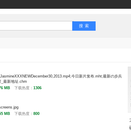
-JasmineXXXNEWDecember30,2013.mp4;今日新片发布.mht;最新の步兵
_最新地址.chm
76 MB
下载热度：
1306
screens.jpg
55 MB
下载热度：
800