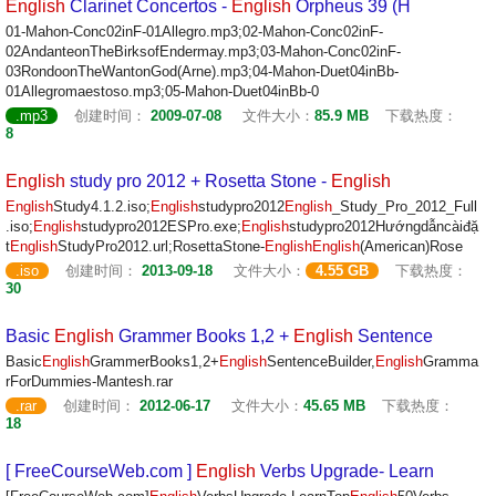
English
Clarinet Concertos -
English
Orpheus 39 (H
01-Mahon-Conc02inF-01Allegro.mp3;02-Mahon-Conc02inF-
02AndanteonTheBirksofEndermay.mp3;03-Mahon-Conc02inF-
03RondoonTheWantonGod(Arne).mp3;04-Mahon-Duet04inBb-
01Allegromaestoso.mp3;05-Mahon-Duet04inBb-0
.mp3
创建时间：
2009-07-08
文件大小：
85.9 MB
下载热度：
8
English
study pro 2012 + Rosetta Stone -
English
English
Study4.1.2.iso;
English
studypro2012
English
_Study_Pro_2012_Full
.iso;
English
studypro2012ESPro.exe;
English
studypro2012Hướngdẫncàiđặ
t
English
StudyPro2012.url;RosettaStone-
English
English
(American)Rose
.iso
创建时间：
2013-09-18
文件大小：
4.55 GB
下载热度：
30
Basic
English
Grammer Books 1,2 +
English
Sentence
Basic
English
GrammerBooks1,2+
English
SentenceBuilder,
English
Gramma
rForDummies-Mantesh.rar
.rar
创建时间：
2012-06-17
文件大小：
45.65 MB
下载热度：
18
[ FreeCourseWeb.com ]
English
Verbs Upgrade- Learn