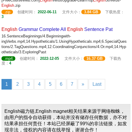
[FreeCourseWeb.com]
English
VerbsUpgrade-LearnTop
English
50Verbs-
English
.zip
.zip
创建时间：
2022-06-11
文件大小：
3.84 GB
下载热度：
3
English
Grammar Complete All
English
Sentence Pat
16.SentenceBeginnings/4.Beginningwith-
ingVerbs.mp4;14.Hypotheticals/1.UsingHypotheticals.mp4;6.SpecialQues
tions/2.TagQuestions.mp4;12.CoordinatingConjunctions/4.Or.mp4;14.Hyp
otheticals/3.ExploringPast
.mp4
创建时间：
2022-12-05
文件大小：
16.37 GB
下载热
度：
4
1
2
3
4
5
6
7
»
Last
English磁力链,English magnet相关结果来源于网络蜘蛛，
由用户的指令自动获得，本站并没有储存任何数据，亦不对
结果承担任何责任！本站已经屏蔽了99%的非法链接，如发
现非法，侵权的内容请在线举报，谢谢合作！