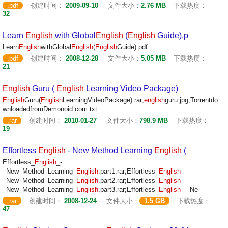
.pdf
创建时间：
2009-09-10
文件大小：
2.76 MB
下载热度：
32
Learn
English
with Global
English
(
English
Guide).p
Learn
English
withGlobal
English
(
English
Guide).pdf
.pdf
创建时间：
2008-12-28
文件大小：
5.05 MB
下载热度：
21
English
Guru (
English
Learning Video Package)
English
Guru(
English
LearningVideoPackage).rar;
english
guru.jpg;Torrentdo
wnloadedfromDemonoid.com.txt
.rar
创建时间：
2010-01-27
文件大小：
798.9 MB
下载热度：
19
Effortless
English
- New Method Learning
English
(
Effortless_
English
_-
_New_Method_Learning_
English
.part1.rar;Effortless_
English
_-
_New_Method_Learning_
English
.part2.rar;Effortless_
English
_-
_New_Method_Learning_
English
.part3.rar;Effortless_
English
_-_Ne
.rar
创建时间：
2008-12-24
文件大小：
1.5 GB
下载热度：
47