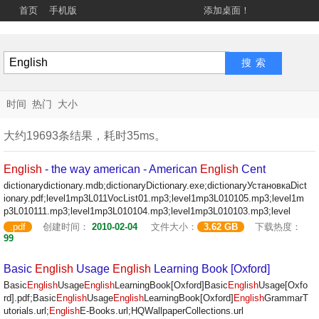
首页
手机版
添加桌面！
时间
热门
大小
大约19693条结果，耗时35ms。
English
- the way american - American
English
Cent
dictionarydictionary.mdb;dictionaryDictionary.exe;dictionaryУстановкаDict
ionary.pdf;level1mp3L011VocList01.mp3;level1mp3L010105.mp3;level1m
p3L010111.mp3;level1mp3L010104.mp3;level1mp3L010103.mp3;level
.pdf
创建时间：
2010-02-04
文件大小：
3.62 GB
下载热度：
99
Basic
English
Usage
English
Learning Book [Oxford]
Basic
English
Usage
English
LearningBook[Oxford]Basic
English
Usage[Oxfo
rd].pdf;Basic
English
Usage
English
LearningBook[Oxford]
English
GrammarT
utorials.url;
English
E-Books.url;HQWallpaperCollections.url