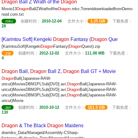
Dragon
Ball Z Wrath of the
Dragon
Movie13
Dragon
BallZWrathofthe
Dragon
.mkv;TorrentdownloadedfromDemo
noid.com.txt
.mkv
创建时间：
2010-12-04
文件大小：
1.25 GB
下载热度：
28
[Karintou Soft] Kengeki
Dragon
Fantasy (
Dragon
Que
[KarintouSoft]Kengeki
Dragon
Fantasy(
Dragon
Quest).zip
.zip
创建时间：
2012-12-02
文件大小：
111.08 MB
下载热度：
4
Dragon
Ball,
Dragon
Ball Z,
Dragon
Ball GT + Movie
Dragon
Ball(Japanese-RAW-
uncut)MoviesDBM1PLSub[DVD].avi;
Dragon
Ball(Japanese-RAW-
uncut)MoviesDBM2PLSub[DVD].avi;
Dragon
Ball(Japanese-RAW-
uncut)MoviesDBM3PLSub[DVD].avi;
Dragon
Ball(Japanese-RAW-
uncut)Movie
.avi
创建时间：
2010-10-12
文件大小：
161.5 GB
下载热度：
130
Dragon
& The Black
Dragon
Maidens
dramiko_Data/Managed/Assembly-CSharp-