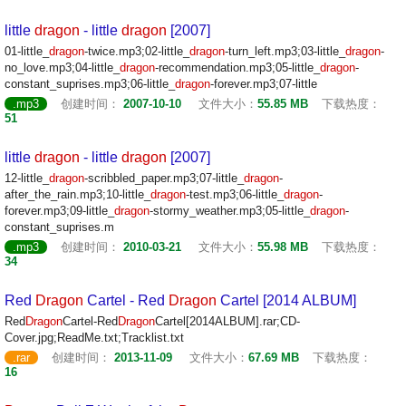
little
dragon
- little
dragon
[2007]
01-little_
dragon
-twice.mp3;02-little_
dragon
-turn_left.mp3;03-little_
dragon
-
no_love.mp3;04-little_
dragon
-recommendation.mp3;05-little_
dragon
-
constant_suprises.mp3;06-little_
dragon
-forever.mp3;07-little
.mp3
创建时间：
2007-10-10
文件大小：
55.85 MB
下载热度：
51
little
dragon
- little
dragon
[2007]
12-little_
dragon
-scribbled_paper.mp3;07-little_
dragon
-
after_the_rain.mp3;10-little_
dragon
-test.mp3;06-little_
dragon
-
forever.mp3;09-little_
dragon
-stormy_weather.mp3;05-little_
dragon
-
constant_suprises.m
.mp3
创建时间：
2010-03-21
文件大小：
55.98 MB
下载热度：
34
Red
Dragon
Cartel - Red
Dragon
Cartel [2014 ALBUM]
Red
Dragon
Cartel-Red
Dragon
Cartel[2014ALBUM].rar;CD-
Cover.jpg;ReadMe.txt;Tracklist.txt
.rar
创建时间：
2013-11-09
文件大小：
67.69 MB
下载热度：
16