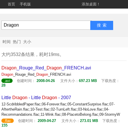
首页
手机版
添加桌面！
时间
热门
大小
大约3532条结果，耗时19ms。
Dragon
_Rouge_Red_
Dragon
_FRENCH.avi
Dragon
_Rouge_Red_
Dragon
_FRENCH.avi
.avi
创建时间：
2008-04-26
文件大小：
697.23 MB
下载热度：
28
Little
Dragon
- Little
Dragon
- 2007
12-ScdribbledPaper.flac;06-Forever.flac;05-ConstantSurprise.flac;07-
AftertheRain.flac;10-Test.flac;02-TurnLeft.flac;03-NoLove.flac;04-
Recommandations.flac;11-Wink.flac;08-PlacetoBelong.flac;09-StormyW
.flac
创建时间：
2009-04-27
文件大小：
273.01 MB
下载热度：
155