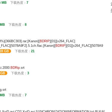
5 MB
下载热度：
7
 MB
下载热度：
8
[366BC303].rar;[Kanon][
BDRIP
][01][x264_FLAC]
4_FLAC][5078A9F2].5.1ch.flac;[Kanon][
BDRIP
][01][x264_FLAC][5078A9
.28 GB
下载热度：
21
i.2000.
BDRip
.srt
 GB
下载热度：
3
g.srt
 MB
下载热度：
7
viD.avi;CD2.XviD.avi;SYNCHRONIZATIONINFORMATION.txt;影片封