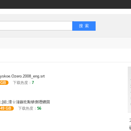
yskoe.Ozero.2008_eng.srt
 GB
下载热度：
7
銈;[銈;[銈;[銈;澶╁湴鏃犵敤锛侀瓑鐨囬
.49 GB
下载热度：
56