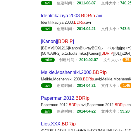
.avi
创建时间：
2011-06-07
文件大小：
746.2
Identifikaciya.2003.
BDRip
.avi
Identifikaciya.2003.
BDRip
.avi
.avi
创建时间：
2014-04-21
文件大小：
743.5
[Kanon][
BDRIP
]
[BDMV][091216]KanonBlu-rayBOXレーベル他(jpg+rr3%)
[5078A9F2].5.1ch.dts.mka;[Kanon][
BDRIP
][01][x26
.mkv
创建时间：
2010-02-07
文件大小：
39
Melkie.Moshenniki.2000.
BDRip
Melkie.Moshenniki.2000.
BDRip
.avi;Melkie.Moshennik
.avi
创建时间：
2014-04-21
文件大小：
1.46
Paperman.2012.
BDRip
Paperman.2012.
BDRip
.avi;Paperman.2012.
BDRip
.en
.avi
创建时间：
2014-04-22
文件大小：
99.28
Lies.XXX.
BDRip
AV文檔｜ADULTINTEGRATEDCOMMUNITY.doc;CD1.X