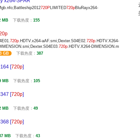
y x264-SPAR
b.nfo;Battleship2012
720P
LIMITED
720p
BluRayx264-
2 MB
下载热度：
155
20p
4E01.
720p
.HDTV.x264-aAF.smi;Dexter.S04E02.
720p
.HDTV.X264-
DIMENSION.smi;Dexter.S04E03.
720p
.HDTV.X264-DIMENSION.m
.3 GB
下载热度：
387
164 [
720p
]
9 MB
下载热度：
105
347 [
720p
]
2 MB
下载热度：
49
368 [
720p
]
37 MB
下载热度：
43