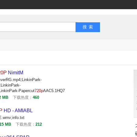
20P
NimitM
lverRG.mp4;LinkinPark-
LinkinPark-
LinkinPark-Papercut
720p
AAC5.1HQ7
2 MB
下载热度：
460
P
HD - AMIABL
wmv;info.txt
.15 MB
下载热度：
212