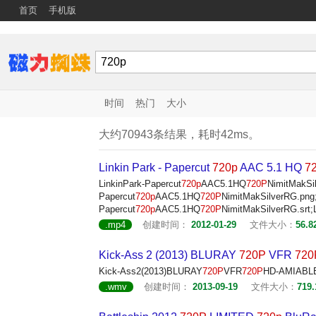
首页
手机版
时间
热门
大小
大约70943条结果，耗时42ms。
Linkin Park - Papercut
720p
AAC 5.1 HQ
7
LinkinPark-Papercut
720p
AAC5.1HQ
720P
NimitMakSi
Papercut
720p
AAC5.1HQ
720P
NimitMakSilverRG.png;
Papercut
720p
AAC5.1HQ
720P
NimitMakSilverRG.srt;
.mp4
创建时间：
2012-01-29
文件大小：
56.8
Kick-Ass 2 (2013) BLURAY
720P
VFR
720
Kick-Ass2(2013)BLURAY
720P
VFR
720P
HD-AMIABLE.
.wmv
创建时间：
2013-09-19
文件大小：
719