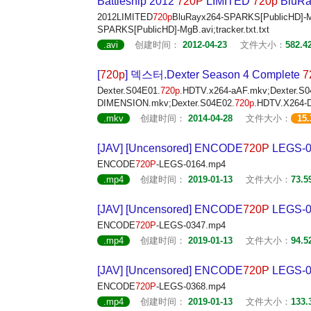
Battleship 2012
720P
LIMITED
720p
BluRa
2012LIMITED
720p
BluRayx264-SPARKS[PublicHD]-Mg
SPARKS[PublicHD]-MgB.avi;tracker.txt.txt
.avi
创建时间：
2012-04-23
文件大小：
582.4
[
720p
] 덱스터.Dexter Season 4 Complete
7
Dexter.S04E01.
720p
.HDTV.x264-aAF.mkv;Dexter.S0
DIMENSION.mkv;Dexter.S04E02.
720p
.HDTV.X264-
.mkv
创建时间：
2014-04-28
文件大小：
15
[JAV] [Uncensored] ENCODE
720P
LEGS-0
ENCODE
720P
-LEGS-0164.mp4
.mp4
创建时间：
2019-01-13
文件大小：
73.5
[JAV] [Uncensored] ENCODE
720P
LEGS-0
ENCODE
720P
-LEGS-0347.mp4
.mp4
创建时间：
2019-01-13
文件大小：
94.5
[JAV] [Uncensored] ENCODE
720P
LEGS-0
ENCODE
720P
-LEGS-0368.mp4
.mp4
创建时间：
2019-01-13
文件大小：
133.