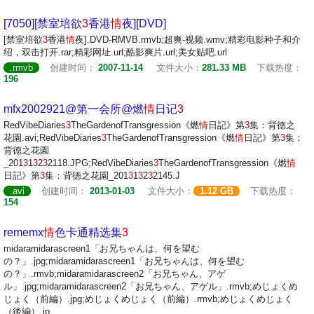
[7050][禁室培欲
3
香港
情
夜][DVD]
[禁室培欲
3
香港
情
夜].DVD-RMVB.rmvb;超爽-视频.wmv;精彩电影种子和介
绍，双击打开.rar;精彩网址.url;酷影爽片.url;美女贴吧.url
.rmvb
创建时间：
2007-11-14
文件大小：
281.33 MB
下载热度：
196
mfx2002921@第一会所@燃
情
日记
3
RedVibeDiaries
3
TheGardenofTransgression《燃
情
日記》第
3
集：背德之
花園.avi;RedVibeDiaries
3
TheGardenofTransgression《燃
情
日記》第
3
集：
背德之花園
_201
3
1
3
2
3
2118.JPG;RedVibeDiaries
3
TheGardenofTransgression《燃
情
日記》第
3
集：背德之花園_201
3
1
3
2
3
2145.J
.avi
创建时间：
2013-01-03
文件大小：
1.12 GB
下载热度：
154
rememx
情
色卡通精选集
3
midaramidarascreen1「お兄ちゃんは、何を望む
の？」.jpg;midaramidarascreen1「お兄ちゃんは、何を望む
の？」.rmvb;midaramidarascreen2「お兄ちゃん、アゲ
ル」.jpg;midaramidarascreen2「お兄ちゃん、アゲル」.rmvb;めじょくめ
じょく（前編）.jpg;めじょくめじょく（前編）.rmvb;めじょくめじょく
（後編）.jp