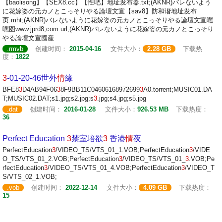
【baolisong】【SEX8.cc】【性吧】地址发布器.txt;(AKNR)バレないよう
に花嫁姿の元カノとこっそりやる論壇文宣【sav8】防和谐地址发布
页.mht;(AKNR)バレないように花嫁姿の元カノとこっそりやる論壇文宣嘿
嘿图www.jprd8,com.url;(AKNR)バレないように花嫁姿の元カノとこっそり
やる論壇文宣國産
.rmvb
创建时间：
2015-04-16
文件大小：
2.28 GB
下载热
度：
1822
3
-01-20-46世外
情
緣
BFE8
3
D4AB94F06
3
8F9BB11C04606168972699
3
A0.torrent;MUSIC01.DA
T;MUSIC02.DAT;s1.jpg;s2.jpg;s
3
.jpg;s4.jpg;s5.jpg
.dat
创建时间：
2016-01-28
文件大小：
926.53 MB
下载热度：
36
Perfect Education
3
禁室培欲
3
香港
情
夜
PerfectEducation
3
/VIDEO_TS/VTS_01_1.VOB;PerfectEducation
3
/VIDE
O_TS/VTS_01_2.VOB;PerfectEducation
3
/VIDEO_TS/VTS_01_
3
.VOB;Pe
rfectEducation
3
/VIDEO_TS/VTS_01_4.VOB;PerfectEducation
3
/VIDEO_T
S/VTS_02_1.VOB;
.vob
创建时间：
2022-12-14
文件大小：
4.09 GB
下载热度：
15