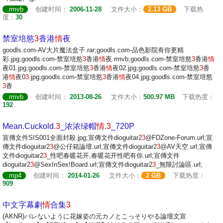
.rmvb
创建时间：
2006-11-28
文件大小：
2.13 GB
下载热
度：
30
禁室培慾
3
香港
情
夜
goodls.com-AV大片魔法盒子.rar;goodls.com-品色影院有你更精
彩.jpg;goodls.com-禁室培慾
3
香港
情
夜.rmvb;goodls.com-禁室培慾
3
香港
情
夜01.jpg;goodls.com-禁室培慾
3
香港
情
夜02.jpg;goodls.com-禁室培慾
3
香
港
情
夜0
3
.jpg;goodls.com-禁室培慾
3
香港
情
夜04.jpg;goodls.com-禁室培慾
3
香
.rmvb
创建时间：
2013-08-26
文件大小：
500.97 MB
下载热度：
192
Mean.Cuckold.
3
_浓浓绿帽
情
.
3
_720P
宣傳文件SIS001全面封殺.jpg;宣傳文件dioguitar2
3
@FDZone-Forum.url;宣
傳文件dioguitar2
3
@公仔箱論壇.url;宣傳文件dioguitar2
3
@AV天空.url;宣傳
文件dioguitar2
3
_性吧春暖花开,春暖花开性吧有你.url;宣傳文件
dioguitar2
3
@SexInSex!Board.url;宣傳文件dioguitar2
3
_無限討論區.url;
.mp4
创建时间：
2014-01-26
文件大小：
2 GB
下载热度：
909
中文字幕劇
情
合集
3
(AKNR)バレないように花嫁姿の元カノとこっそりやる論壇文宣