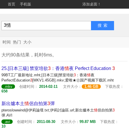
首页
手机版
添加桌面！
时间
热门
大小
大约90条结果，耗时6ms。
25.[日本三級] 禁室培欲
3
：香港
情
夜 Perfect Education
3
99BT工厂最新地址.mht;[日本三级]禁室培欲
3
：香港
情
夜
PerfectEducation
3
[MKV1.45GB].mkv;爱唯★㊣国产视频下载区.mht
.mkv
创建时间：
2014-02-11
文件大小：
1.46 GB
下载热度：
658
新出爐本土
情
侶自拍第
3
彈
pteroslowwind@伊莉論壇.txt;伊莉討論區.url;新出爐本土
情
侶自拍第
3
彈.AVI
.avi
创建时间：
2011-08-30
文件大小：
99.87 MB
下载热度：
10