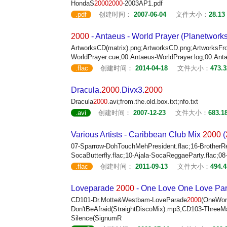
HondaS
2000
2000
-2003AP1.pdf
.pdf
创建时间：
2007-06-04
文件大小：
28.13
2000
- Antaeus - World Prayer (Planetwork
ArtworksCD(matrix).png;ArtworksCD.png;ArtworksFro
WorldPrayer.cue;00.Antaeus-WorldPrayer.log;00.Ant
.flac
创建时间：
2014-04-18
文件大小：
473.
Dracula.
2000
.Divx3.
2000
Dracula
2000
.avi;from.the.old.box.txt;nfo.txt
.avi
创建时间：
2007-12-23
文件大小：
683.1
Various Artists - Caribbean Club Mix
2000
(
07-Sparrow-DohTouchMehPresident.flac;16-BrotherRes
SocaButterfly.flac;10-Ajala-SocaReggaeParty.flac;08-
.flac
创建时间：
2011-09-13
文件大小：
494.
Loveparade
2000
- One Love One Love Par
CD101-Dr.Motte&Westbam-LoveParade
2000
(OneWor
Don'tBeAfraid(StraightDiscoMix).mp3;CD103-Three
Silence(SignumR