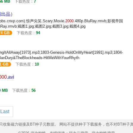
56 MB
下载热度：
7
帝国出品）
bs.cnxp.com).惊声尖笑.Scary.Movie.
2000
.480p.BluRay.rmvb;影视帝国
luRay.rmvb;截图1.jpg;截图2.jpg;截图3.jpg;截图4.jpg
74 GB
下载热度：
94
ingItAllAway[1973].mp3;1803-Genesis-HoldOnMyHeart[1991].mp3;1804-
-IanDury&TheBlockheads-HitMeWithYourRhyth
61 GB
下载热度：
10
000
.avi
9 MB
下载热度：
56
Last
只收集磁力链接及BT种子元数据。 网站不提供种子下载服务，也不对BT种子