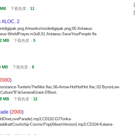
 MB
下载热度：
11
s #LOC. 2
ntdigipak.png;ArtworksInsidedigipak.png;00.Antaeus-
aeus-WorldPrayer.m3u8;01.Antaeus-SaveYourPeople.fla
32 MB
下载热度：
5
8 MB
下载热度：
8
2000
)
istance-ToniteIsTheNite.flac;06-Arrow-HotHotHot.flac;02-ByronLee-
Culture''B''&GeneralGrant-D'Best.
48 MB
下载热度：
12
ade (
2000
)
ldOneLoveParade).mp3;CD102-DJTonka-
MaddkattCourtship-CosmicPop(AlbumVersion).mp3;CD104-Katana-