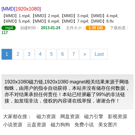
[MMD[
1920x1080
]
【MMD】1.mp4;【MMD】2.mp4;【MMD】3.mp4;【MMD】4.mp4;
【MMD】5.mp4;【MMD】6.mp4;【MMD】7.mp4;【MMD】8.flv
.mp4
创建时间：
2013-01-24
文件大小：
3.39 GB
下载热度：
117
1
2
3
4
5
6
7
»
Last
1920x1080磁力链,1920x1080 magnet相关结果来源于网络
蜘蛛，由用户的指令自动获得，本站并没有储存任何数据，
亦不对结果承担任何责任！本站已经屏蔽了99%的非法链
接，如发现非法，侵权的内容请在线举报，谢谢合作！
大家都在搜：
磁力资源
网盘资源
磁力引擎
影视资源
小说资源
云盘资源
磁力狗狗
免费小说
美女图片