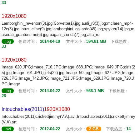
33
1920x1080
Lamborghini_reventon(3).jpg;Corvette(1).jpg;audi_r8(3).jpg;mclaren_mp4-
12c(3).jpg;lotus_elise(9).jpg;lamborghini_gallardo(45).jpg;spyker(14).jpg;m
aserati_granturismo(6).jpg;pagani_zonda(7).jpg;alfa_ro
.jpg
创建时间：
2014-04-19
文件大小：
594.81 MB
下载热度：
33
1920x1080
Image_620.JPG;Image_716.JPG;Image_688.JPG;Image_649.JPG;girls(2
5).jpg;Image_701.JPG;girls(22).jpg;Image_50.jpg;Image_627.JPG;Image_
726.JPG;Image_742.JPG;Image_721.JPG;Image_629.JPG;Image_720.J
PG;Image
.jpg
创建时间：
2014-04-22
文件大小：
566.1 MB
下载热度：
26
Intouchables(2011)
1920X1080
Intouchables(2011)crickettjimmy(V.A).avi;Intouchables(2011)crickettjimmy
(V.A).srt
.avi
创建时间：
2012-04-22
文件大小：
2 GB
下载热度：
14