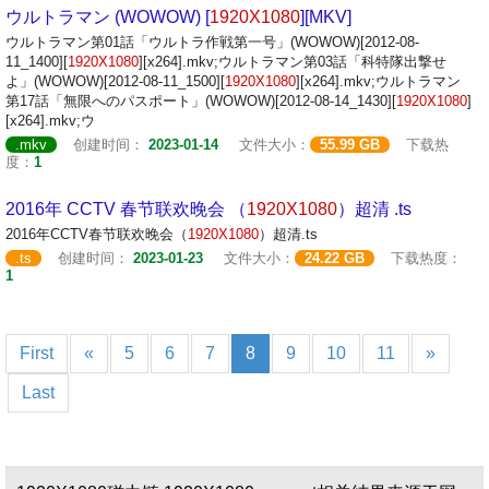
ウルトラマン (WOWOW) [
1920X1080
][MKV]
ウルトラマン第01話「ウルトラ作戦第一号」(WOWOW)[2012-08-
11_1400][
1920X1080
][x264].mkv;ウルトラマン第03話「科特隊出撃せ
よ」(WOWOW)[2012-08-11_1500][
1920X1080
][x264].mkv;ウルトラマン
第17話「無限へのパスポート」(WOWOW)[2012-08-14_1430][
1920X1080
]
[x264].mkv;ウ
.mkv
创建时间：
2023-01-14
文件大小：
55.99 GB
下载热
度：
1
2016年 CCTV 春节联欢晚会 （
1920X1080
）超清 .ts
2016年CCTV春节联欢晚会（
1920X1080
）超清.ts
.ts
创建时间：
2023-01-23
文件大小：
24.22 GB
下载热度：
1
First
«
5
6
7
8
9
10
11
»
Last