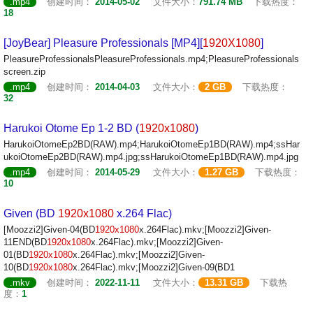
.mp4
创建时间：
2014-05-02
文件大小：
791.74 MB
下载热度：
18
[JoyBear] Pleasure Professionals [MP4][
1920X1080
]
PleasureProfessionalsPleasureProfessionals.mp4;PleasureProfessionals
screen.zip
.mp4
创建时间：
2014-04-03
文件大小：
2 GB
下载热度：
32
Harukoi Otome Ep 1-2 BD (
1920x1080
)
HarukoiOtomeEp2BD(RAW).mp4;HarukoiOtomeEp1BD(RAW).mp4;ssHar
ukoiOtomeEp2BD(RAW).mp4.jpg;ssHarukoiOtomeEp1BD(RAW).mp4.jpg
.mp4
创建时间：
2014-05-29
文件大小：
1.27 GB
下载热度：
10
Given (BD
1920x1080
x.264 Flac)
[Moozzi2]Given-04(BD
1920x1080
x.264Flac).mkv;[Moozzi2]Given-
11END(BD
1920x1080
x.264Flac).mkv;[Moozzi2]Given-
01(BD
1920x1080
x.264Flac).mkv;[Moozzi2]Given-
10(BD
1920x1080
x.264Flac).mkv;[Moozzi2]Given-09(BD1
.mkv
创建时间：
2022-11-11
文件大小：
13.31 GB
下载热
度：
1