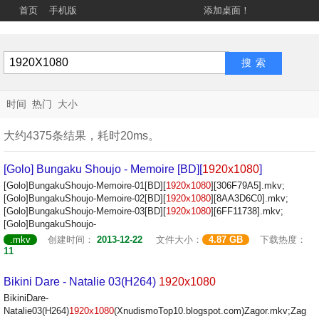
首页
手机版
添加桌面！
时间
热门
大小
大约4375条结果，耗时20ms。
[Golo] Bungaku Shoujo - Memoire [BD][
1920x1080
]
[Golo]BungakuShoujo-Memoire-01[BD][
1920x1080
][306F79A5].mkv;
[Golo]BungakuShoujo-Memoire-02[BD][
1920x1080
][8AA3D6C0].mkv;
[Golo]BungakuShoujo-Memoire-03[BD][
1920x1080
][6FF11738].mkv;
[Golo]BungakuShoujo-
.mkv
创建时间：
2013-12-22
文件大小：
4.87 GB
下载热度：
11
Bikini Dare - Natalie 03(H264)
1920x1080
BikiniDare-
Natalie03(H264)
1920x1080
(XnudismoTop10.blogspot.com)Zagor.mkv;Zag