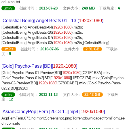
orLukas.txt
.mkv
创建时间：
2013-07-28
文件大小：
248 MB
下载热度：
4
[Celestial Being] Angel Beats 01 - 13 (
1920x1080
)
[CelestialBeing]AngelBeats-04(
1920x1080
).m2ts;
[CelestialBeing]AngelBeats-10(
1920x1080
).m2ts;
[CelestialBeing]AngelBeats-07(
1920x1080
).m2ts;
[CelestialBeing]AngelBeats-03(
1920x1080
).m2ts;[CelestialBeing]
.m2ts
创建时间：
2010-07-06
文件大小：
2.91 GB
下载热
度：
9
[Golo] Psycho-Pass [BD][
1920x1080
]
[Golo]Psycho-Pass-01-Preview[BD][
1920x1080
][C21E1B3A].mkv;
[Golo]Psycho-Pass-01v2[BD][
1920x1080
][1EDC2174].mkv;[Golo]Psycho-
Pass-02-Preview[BD][
1920x1080
][5780DABF].mkv;[Golo]Psycho-Pass-
02v2[BD][1920x
.mkv
创建时间：
2013-11-13
文件大小：
23.42 GB
下载热
度：
12
[AsianCandyPop] Fern [2013-11][mp4][
1920x1080
]
AcpFernFern.073.hd.mp4;Screenshot.png;TorrentdownloadedfromPornLee
ch.com.nfo