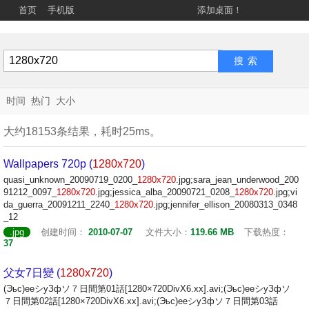
首页
手机版
添加桌面！
时间
热门
大小
大约18153条结果，耗时25ms。
Wallpapers 720p (
1280x720
)
quasi_unknown_20090719_0200_
1280x720
.jpg;sara_jean_underwood_200
91212_0097_
1280x720
.jpg;jessica_alba_20090721_0208_
1280x720
.jpg;vi
da_guerra_20091211_2240_
1280x720
.jpg;jennifer_ellison_20080313_0348
_12
.jpg
创建时间：
2010-07-07
文件大小：
119.66 MB
下载热度：
37
父女7日變 (
1280x720
)
(Эьс)ееシуЗфソ７日間第01話[1280×720DivX6.xx].avi;(Эьс)ееシуЗфソ
７日間第02話[1280×720DivX6.xx].avi;(Эьс)ееシуЗфソ７日間第03話