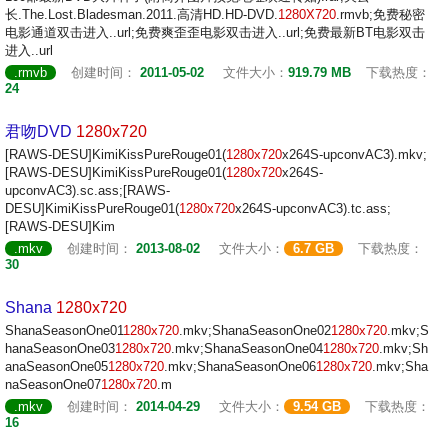
长.The.Lost.Bladesman.2011.高清HD.HD-DVD.
1280X720
.rmvb;免费秘密
电影通道双击进入..url;免费爽歪歪电影双击进入..url;免费最新BT电影双击
进入..url
.rmvb
创建时间：
2011-05-02
文件大小：
919.79 MB
下载热度：
24
君吻DVD
1280x720
[RAWS-DESU]KimiKissPureRouge01(
1280x720
x264S-upconvAC3).mkv;
[RAWS-DESU]KimiKissPureRouge01(
1280x720
x264S-
upconvAC3).sc.ass;[RAWS-
DESU]KimiKissPureRouge01(
1280x720
x264S-upconvAC3).tc.ass;
[RAWS-DESU]Kim
.mkv
创建时间：
2013-08-02
文件大小：
6.7 GB
下载热度：
30
Shana
1280x720
ShanaSeasonOne01
1280x720
.mkv;ShanaSeasonOne02
1280x720
.mkv;S
hanaSeasonOne03
1280x720
.mkv;ShanaSeasonOne04
1280x720
.mkv;Sh
anaSeasonOne05
1280x720
.mkv;ShanaSeasonOne06
1280x720
.mkv;Sha
naSeasonOne07
1280x720
.m
.mkv
创建时间：
2014-04-29
文件大小：
9.54 GB
下载热度：
16