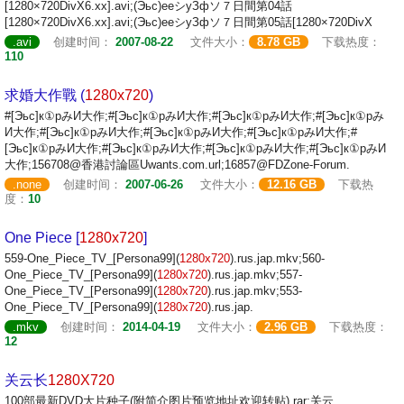
[1280×720DivX6.xx].avi;(Эьс)ееシуЗфソ７日間第04話
[1280×720DivX6.xx].avi;(Эьс)ееシуЗфソ７日間第05話[1280×720DivX
.avi
创建时间：
2007-08-22
文件大小：
8.78 GB
下载热度：
110
求婚大作戰 (
1280x720
)
#[Эьс]к①рみИ大作;#[Эьс]к①рみИ大作;#[Эьс]к①рみИ大作;#[Эьс]к①рみ
И大作;#[Эьс]к①рみИ大作;#[Эьс]к①рみИ大作;#[Эьс]к①рみИ大作;#
[Эьс]к①рみИ大作;#[Эьс]к①рみИ大作;#[Эьс]к①рみИ大作;#[Эьс]к①рみИ
大作;156708@香港討論區Uwants.com.url;16857@FDZone-Forum.
.none
创建时间：
2007-06-26
文件大小：
12.16 GB
下载热
度：
10
One Piece [
1280x720
]
559-One_Piece_TV_[Persona99](
1280x720
).rus.jap.mkv;560-
One_Piece_TV_[Persona99](
1280x720
).rus.jap.mkv;557-
One_Piece_TV_[Persona99](
1280x720
).rus.jap.mkv;553-
One_Piece_TV_[Persona99](
1280x720
).rus.jap.
.mkv
创建时间：
2014-04-19
文件大小：
2.96 GB
下载热度：
12
关云长
1280X720
100部最新DVD大片种子(附简介图片预览地址欢迎转贴).rar;关云