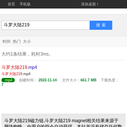
首页
手机版
添加桌面！
时间
热门
大小
大约1条结果，耗时3ms。
斗罗
大陆
219
.mp4
斗罗
大陆
219
.mp4
.mp4
创建时间：
2022-11-14
文件大小：
661.7 MB
下载热度：
7
斗罗大陆219磁力链,斗罗大陆219 magnet相关结果来源于
网络蜘蛛，由用户的指令自动获得，本站并没有储存任何数