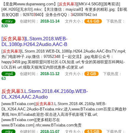
【度盘网www.dupanwang.com】[
反贪
风暴
3
][MKV-4.58GB][国粤双语]
[4K.H265][无水印].mkv;【关注微信：mayizai8】有更多的精彩.jpg;【影视
首发QQ群：92970
3
940】业务合作QQ：
3
420097942.txt
.mkv
创建时间：
2018-11-14
文件大小：
4.6 GB
下载热度：
830
[
反贪
风暴
3
]L.Storm.2018.WEB-
DL.1080p.H264.2Audio.AAC-B
[
反贪
风暴
3
]L.Storm.2018.WEB-DL.1080p.H264.2Audio.AAC-BtsTV.mp4;
热门电影种子.zip;微信：97052
3
48【一起交流】.jpg;电影公众号：
happy
3
459.jpg;英雄联盟问答社区-LOL知道.url;专业的英雄联盟百科网站-
LOL百科.url;领取天猫淘宝内部优惠券-忒便宜.url
.mp4
创建时间：
2018-11-12
文件大小：
2 GB
下载热度：
63
反贪
风暴
3
.L.Storm.2018.4K.2160p.WEB-
DL.X264.AAC.2Audio
[www.BTxiaba.com]
反贪
风暴
3
.L.Storm.2018.4K.2160p.WEB-
DL.X264.AAC.2Audio-BTxiaba.mkv;进入www.BTxiaba.com百度云网盘秒
离线.htm;BTxiaba欢迎您-双击进入高清手机影视下载.url;
[www.BTxiaba.com][更多精彩尽在
www.BTxiaba.com].nfo;www.BTxiaba.com免责
.mkv
创建时间：
2018-11-07
文件大小：
4.5 GB
下载热度：