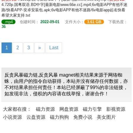
4.720p.国粤双语.BD中字[最新电影www.66e.cc].mp4;6v电影APP有他不迷
路/快看APP-安卓安装包.apk;6v电影APP有他不迷路/6v电影app起名快看
希望大家支持.txt
.mp4
创建时间：
2022-09-01
文件大小：
3.61 GB
下载热度：
36
1
2
3
»
Last
反贪风暴磁力链,反贪风暴 magnet相关结果来源于网络蜘
蛛，由用户的指令自动获得，本站并没有储存任何数据，亦
不对结果承担任何责任！本站已经屏蔽了99%的非法链接，
如发现非法，侵权的内容请在线举报，谢谢合作！
大家都在搜：
磁力资源
网盘资源
磁力引擎
影视资源
小说资源
云盘资源
磁力狗狗
免费小说
美女图片