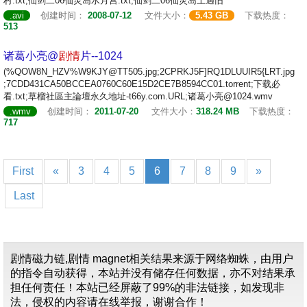
村.txt;仙剑二06仙灵岛水月宫.txt;仙剑二06仙灵岛上遇旧
.avi
创建时间：
2008-07-12
文件大小：
5.43 GB
下载热度：
513
诸葛小亮@
剧情
片--1024
(%QOW8N_HZV%W9KJY@TT505.jpg;2CPRKJ5F]RQ1DLUUIR5{LRT.jpg
;7CDD431CA50BCCEA0760C60E15D2CE7B8594CC01.torrent;下载必
看.txt;草榴社區主論壇永久地址-t66y.com.URL;诸葛小亮@1024.wmv
.wmv
创建时间：
2011-07-20
文件大小：
318.24 MB
下载热度：
717
First
«
3
4
5
6
7
8
9
»
Last
剧情磁力链,剧情 magnet相关结果来源于网络蜘蛛，由用户
的指令自动获得，本站并没有储存任何数据，亦不对结果承
担任何责任！本站已经屏蔽了99%的非法链接，如发现非
法，侵权的内容请在线举报，谢谢合作！