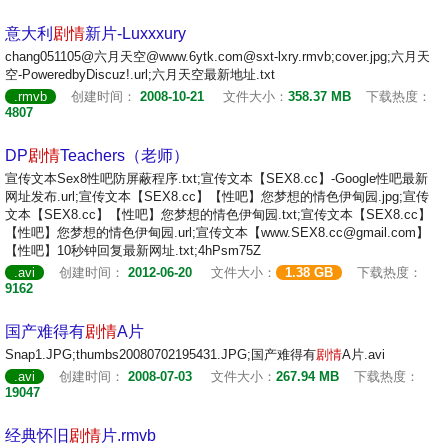
意大利
剧情
新片-Luxxxury
chang051105@六月天空@www.6ytk.com@sxt-lxry.rmvb;cover.jpg;六月天
空-PoweredbyDiscuz!.url;六月天空最新地址.txt
.rmvb
创建时间：
2008-10-21
文件大小：
358.37 MB
下载热度：
4807
DP
剧情
Teachers（老师）
宣传文本Sex8性吧防屏蔽程序.txt;宣传文本【SEX8.cc】-Google性吧最新
网址发布.url;宣传文本【SEX8.cc】【性吧】您梦想的情色伊甸园.jpg;宣传
文本【SEX8.cc】【性吧】您梦想的情色伊甸园.txt;宣传文本【SEX8.cc】
【性吧】您梦想的情色伊甸园.url;宣传文本【www.SEX8.cc@gmail.com】
【性吧】10秒钟回复最新网址.txt;4hPsm75Z
.avi
创建时间：
2012-06-20
文件大小：
1.38 GB
下载热度：
9162
国产难得有
剧情
A片
Snap1.JPG;thumbs20080702195431.JPG;国产难得有
剧情
A片.avi
.avi
创建时间：
2008-07-03
文件大小：
267.94 MB
下载热度：
19047
经典怀旧
剧情
片.rmvb