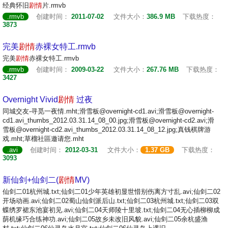
经典怀旧
剧情
片.rmvb
.rmvb
创建时间：
2011-07-02
文件大小：
386.9 MB
下载热度：
3873
完美
剧情
赤裸女特工.rmvb
完美
剧情
赤裸女特工.rmvb
.rmvb
创建时间：
2009-03-22
文件大小：
267.76 MB
下载热度：
3427
Overnight Vivid
剧情
过夜
同城交友-寻觅一夜情.mht;滑雪板@overnight-cd1.avi;滑雪板@overnight-
cd1.avi_thumbs_2012.03.31.14_08_00.jpg;滑雪板@overnight-cd2.avi;滑
雪板@overnight-cd2.avi_thumbs_2012.03.31.14_08_12.jpg;真钱棋牌游
戏.mht;草榴社區邀请您.mht
.avi
创建时间：
2012-03-31
文件大小：
1.37 GB
下载热度：
3093
新仙剑+仙剑二(
剧情
MV)
仙剑二01杭州城.txt;仙剑二01少年英雄初显世惜别伤离方寸乱.avi;仙剑二02
开场动画.avi;仙剑二02蜀山仙剑派后山.txt;仙剑二03杭州城.txt;仙剑二03双
蝶绣罗裙东池宴初见.avi;仙剑二04天师陵十里坡.txt;仙剑二04无心插柳柳成
荫机缘巧合练神功.avi;仙剑二05故乡未改旧风貌.avi;仙剑二05余杭盛渔