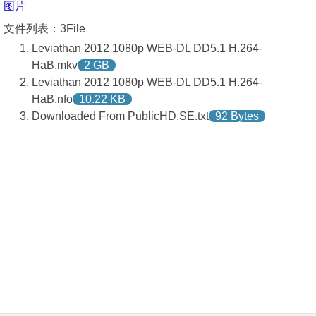
图片
文件列表：3File
Leviathan 2012 1080p WEB-DL DD5.1 H.264-
HaB.mkv
2 GB
Leviathan 2012 1080p WEB-DL DD5.1 H.264-
HaB.nfo
10.22 KB
Downloaded From PublicHD.SE.txt
92 Bytes