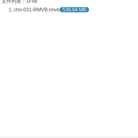
文件列表：1File
chn-031-RMVB.rmvb
536.94 MB