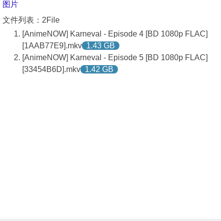
图片
文件列表：2File
[AnimeNOW] Karneval - Episode 4 [BD 1080p FLAC]
[1AAB77E9].mkv
1.43 GB
[AnimeNOW] Karneval - Episode 5 [BD 1080p FLAC]
[33454B6D].mkv
1.42 GB